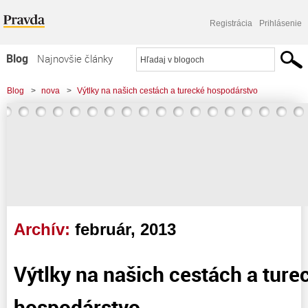
Registrácia
Prihlásenie
Blog
Najnovšie články
Najčítanejšie články
Blog
>
nova
>
Výtlky na našich cestách a turecké hospodárstvo
Najkomentovanejšie články
Zoznam blogov
Komerčné blogy
Archív:
február, 2013
Výtlky na našich cestách a ture
hospodárstvo