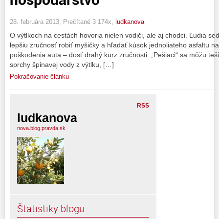
28. februára 2013, Prečítané 3 174x,
ludkanova
O výtlkoch na cestách hovoria nielen vodiči, ale aj chodci. Ľudia se
lepšiu zručnosť robiť myšičky a hľadať kúsok jednoliateho asfaltu na
poškodenia auta – dosť drahý kurz zručnosti. „Pešiaci“ sa môžu tešiť
sprchy špinavej vody z výtlku, […]
Pokračovanie článku
RSS
ludkanova
nova.blog.pravda.sk
Štatistiky blogu