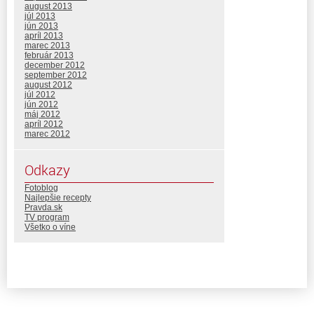
august 2013
júl 2013
jún 2013
apríl 2013
marec 2013
február 2013
december 2012
september 2012
august 2012
júl 2012
jún 2012
máj 2012
apríl 2012
marec 2012
Odkazy
Fotoblog
Najlepšie recepty
Pravda.sk
TV program
Všetko o víne