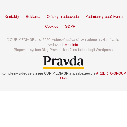
Kontakty
Reklama
Otázky a odpovede
Podmienky používania
Cookies
GDPR
© OUR MEDIA SR a. s. 2026. Autorské práva sú vyhradené a vykonáva ich
vydavateľ,
viac info
.
Blogovací systém Blog.Pravda.sk beží na technológií Wordpress.
Kompletný video servis pre OUR MEDIA SR a.s. zabezpečuje
ARBERTO GROUP
s.r.o.
.