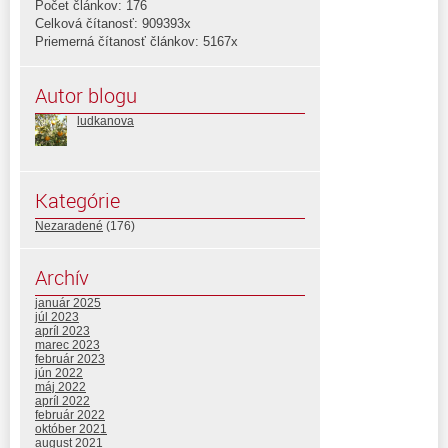
Počet článkov: 176
Celková čítanosť: 909393x
Priemerná čítanosť článkov: 5167x
Autor blogu
ludkanova
Kategórie
Nezaradené
(176)
Archív
január 2025
júl 2023
apríl 2023
marec 2023
február 2023
jún 2022
máj 2022
apríl 2022
február 2022
október 2021
august 2021