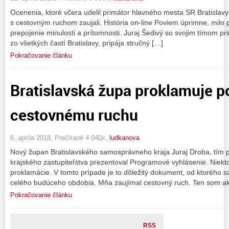
Ocenenia, ktoré včera udelil primátor hlavného mesta SR Bratislavy
s cestovným ruchom zaujali. História on-line Poviem úprimne, milo p
prepojenie minulosti a prítomnosti. Juraj Šedivý so svojim tímom prin
zo všetkých častí Bratislavy, pripája stručný […]
Pokračovanie článku
Bratislavská župa proklamuje 
cestovnému ruchu
6. apríla 2018, Prečítané 4 040x,
ludkanova
Nový župan Bratislavského samosprávneho kraja Juraj Droba, tím
krajského zastupiteľstva prezentoval Programové vyhlásenie. Niek
proklamácie. V tomto prípade je to dôležitý dokument, od ktorého 
celého budúceho obdobia. Mňa zaujímal cestovný ruch. Ten som a
Pokračovanie článku
RSS