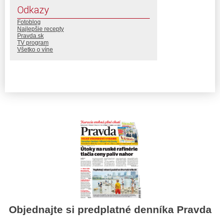
Odkazy
Fotoblog
Najlepšie recepty
Pravda.sk
TV program
Všetko o víne
Objednajte si predplatné denníka Pravda