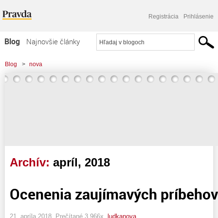
Registrácia
Prihlásenie
Blog
Najnovšie články
Najčítanejšie články
Blog
>
nova
Najkomentovanejšie články
Zoznam blogov
Komerčné blogy
Archív:
apríl, 2018
Ocenenia zaujímavých príbehov
21. apríla 2018, Prečítané 3 966x,
ludkanova