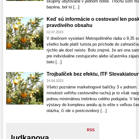
skupiny ubytované v jednom hoteli. Trochu som ma
bazéna, bol to [...]
Keď sú informácie o cestovaní len pos
pravdivého obsahu
02.07.2023
V dnešnom vysielaní Metropolitného rádia o 9,35 s
všetko bude platiť turista po príchode do zahraniči
rýchlo ale dosť neisto. Bolo zrejmé, že ani ona sama
pre individuálne cestujúceho alebo účastníka zája
tieto [...]
Trojbalíček bez efektu, ITF Slovakiatour
24.04.2023
Všetci poznáme marketingové balíčky 3 v jednom. 
minulosti veľtrhu cestovného ruchu) je to však nao
jednou minimálnou tretinkou celého podujatia. V brat
výstavy do komplexu areálu aj to ešte s veľkou čas
otázka, či ide o postcovidový [...]
RSS
ludkanova