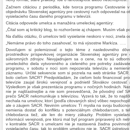
Začnem citáciou z periodika, kde tvorca programu Cestovanie v 
objednávku Slovenskej agentúry pre cestovný ruch odpovedal na ot
vysielacieho času daného programu v televízii.
Citácia odpovede umelca a manažéra umeleckej agentúry:
„Čítal som aj kritický blog, to rozhorčenie aj chápem. Musím vša
Na ďalšiu otázku, či umelcov teší vysielanie neskoro v noci, znela 
„Nemáme právo do toho zasahovať, to má výsostne Markíza. …..
Dovoľujem si polemizovať o tejto téme
z nasledovného dôvo
prostriedkov príspevkovej organizácie Slovenskej agentúry pre
súkromných zdrojov. Nevyjadrujem sa o cene, na to sú odborníc
umeleckého diela vytvoreného
a cieleného pre potreby zadávate
programu, v
sobotu v noci som nepozerala televíziu a nemieni
záznamu. Určité sekvencie som si pozrela na web stránke SACR.
bolo cieľom SACR? Predpokladám, že cieľom bolo financovať pro
televízie zaujal širokú verejnosť a podnietil
Slovákov cestovať
Výsledkom je však prezentácia programu v nočných hodinách. Na
nie je najšťastnejšie a nie som presvedčená, že pôvodný cieľ 
prečo SACR nekomunikuje s televíziou. Vyzerá to tak, že to najdôl
nechala na umelcov, ktorí
(podľa citovaných slov) vôbec nepochopili
ale o záujem SACR. Neviním umelcov. Tí myslia
na svoju budúcnos
nemienia dostať do konfliktu s potenciálnym chlebodarcom, s tel
chlebodarca tiež, ale len do miery zákazky. Problém vysielani
informácií verejnosti,
pre ktorú mal byť program pripravený ich net
v kontrakte SACR s umelcami nie je
nastavená žiadna povinnos
vysielacieho času,
tak to
problém umelcov
nie je. SACR ústretovo 