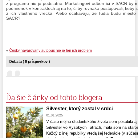
z programu nie je podstatné.
Marketingoví odborníci v SACR by 
podmienok v kontraktoch aj na to,
či by rovnako postupovali, keby sa
z ich vlastného vrecka. Alebo očakávajú, že ľudia budú miesto 
SACR?
«
Český havarovaný autobus nie je len ich problém
Debata ( 0 príspevkov )
Ďalšie články od tohto blogera
Silvester, ktorý zostal v srdci
01.01.2025
V čase môjho študentského života som pôsobila aj
Silvester vo Vysokých Tatrách, mala som na staros
Každý z inej republiky vtedajšej federácie (v súčas