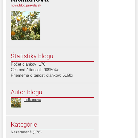
nova.blog.pravda.sk
Štatistiky blogu
Počet článkov: 176
Celková čítanosť: 909504x
Priemerná čítanosť článkov: 5168x
Autor blogu
ludkanova
Kategórie
Nezaradené
(176)