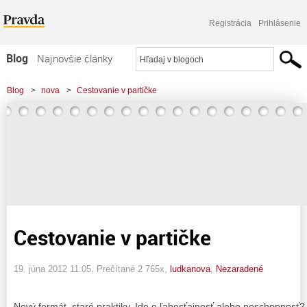
Registrácia
Prihlásenie
Blog
Najnovšie články
Najčítanejšie články
Blog
>
nova
>
Cestovanie v partičke
Najkomentovanejšie články
Zoznam blogov
Komerčné blogy
Cestovanie v partičke
19. júna 2012 11:05
, Prečítané 2 765x,
ludkanova
,
Nezaradené
Nový formát, staré praktiky. Ide o
ľahosťajnosť alebo neschopnosť?