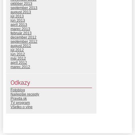
október 2013
september 2013
august 2013
júl 2013
jún 2013
apríl 2013
marec 2013
február 2013
december 2012
september 2012
august 2012
júl 2012
jún 2012
máj 2012
apríl 2012
marec 2012
Odkazy
Fotoblog
Najlepšie recepty
Pravda.sk
TV program
Všetko o víne