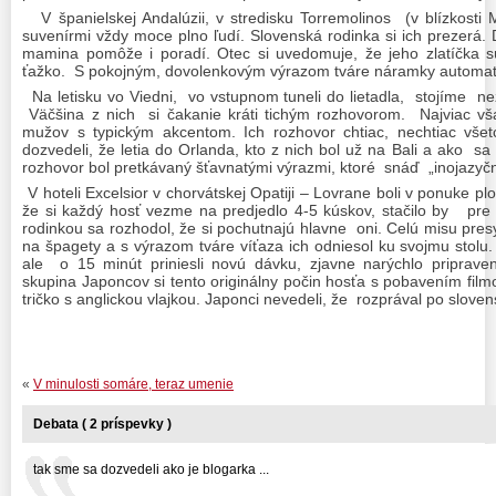
1.
V španielskej Andalúzii, v stredisku Torremolinos
(v blízkosti
suvenírmi vždy moce plno ľudí. Slovenská rodinka si ich prezerá. 
mamina pomôže i poradí. Otec si uvedomuje, že jeho zlatíčka s
ťažko.
S pokojným, dovolenkovým výrazom tváre náramky automati
2.
Na letisku vo Viedni,
vo vstupnom tuneli do lietadla,
stojíme
ne
Väčšina z nich
si čakanie kráti tichým rozhovorom.
Najviac vš
mužov s typickým akcentom. Ich rozhovor chtiac, nechtiac vše
dozvedeli, že letia do Orlanda, kto z nich bol už na Bali a ako
sa 
rozhovor bol pretkávaný šťavnatými výrazmi, ktoré
snáď
„inojazyč
3.
V hoteli Excelsior v chorvátskej Opatiji – Lovrane boli v ponuke p
že si každý hosť vezme na predjedlo 4-5 kúskov, stačilo by
pre 
rodinkou sa rozhodol, že si pochutnajú hlavne
oni. Celú misu pres
na špagety a s výrazom tváre víťaza ich odniesol ku svojmu stolu.
ale
o 15 minút priniesli novú dávku, zjavne narýchlo priprave
skupina Japoncov si tento originálny počin hosťa s pobavením filmo
tričko s anglickou vlajkou. Japonci nevedeli, že
rozprával po sloven
«
V minulosti somáre, teraz umenie
Debata ( 2 príspevky )
tak sme sa dozvedeli ako je blogarka ...