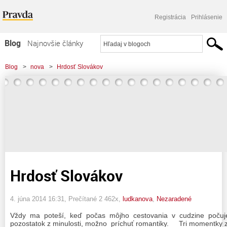
Registrácia
Prihlásenie
Blog
Najnovšie články
Najčítanejšie články
Blog
>
nova
>
Hrdosť Slovákov
Najkomentovanejšie články
Zoznam blogov
Komerčné blogy
Hrdosť Slovákov
4. júna 2014 16:31
, Prečítané 2 462x,
ludkanova
,
Nezaradené
Vždy ma poteší, keď počas môjho cestovania v cudzine počuj
pozostatok z minulosti, možno
príchuť romantiky.
Tri momentky z