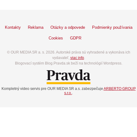
Kontakty
Reklama
Otázky a odpovede
Podmienky používania
Cookies
GDPR
© OUR MEDIA SR a. s. 2026. Autorské práva sú vyhradené a vykonáva ich
vydavateľ,
viac info
.
Blogovací systém Blog.Pravda.sk beží na technológií Wordpress.
Kompletný video servis pre OUR MEDIA SR a.s. zabezpečuje
ARBERTO GROUP
s.r.o.
.