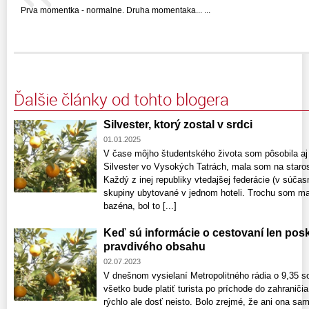
Prva momentka - normalne. Druha momentaka... ...
Ďalšie články od tohto blogera
Silvester, ktorý zostal v srdci
01.01.2025
V čase môjho študentského života som pôsobila aj
Silvester vo Vysokých Tatrách, mala som na staros
Každý z inej republiky vtedajšej federácie (v súčas
skupiny ubytované v jednom hoteli. Trochu som ma
bazéna, bol to [...]
Keď sú informácie o cestovaní len pos
pravdivého obsahu
02.07.2023
V dnešnom vysielaní Metropolitného rádia o 9,35 s
všetko bude platiť turista po príchode do zahraniči
rýchlo ale dosť neisto. Bolo zrejmé, že ani ona sama