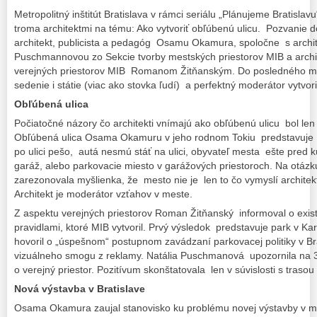
Metropolitný inštitút Bratislava v rámci seriálu „Plánujeme Bratisla
troma architektmi na tému: Ako vytvoriť obľúbenú ulicu. Pozvanie do
architekt, publicista a pedagóg Osamu Okamura, spoločne s archi
Puschmannovou zo Sekcie tvorby mestských priestorov MIB a archi
verejných priestorov MIB Romanom Žitňanským. Do posledného mie
sedenie i státie (viac ako stovka ľudí) a perfektný moderátor vytvor
Obľúbená ulica
Počiatočné názory čo architekti vnímajú ako obľúbenú ulicu bol len 
Obľúbená ulica Osama Okamuru v jeho rodnom Tokiu predstavuje v
po ulici pešo, autá nesmú stáť na ulici, obyvateľ mesta ešte pred 
garáž, alebo parkovacie miesto v garážových priestoroch. Na otázk
zarezonovala myšlienka, že mesto nie je len to čo vymyslí architek
Architekt je moderátor vzťahov v meste.
Z aspektu verejných priestorov Roman Žitňanský informoval o exis
pravidlami, ktoré MIB vytvoril. Prvý výsledok predstavuje park v Karl
hovoril o „úspešnom“ postupnom zavádzaní parkovacej politiky v Bra
vizuálneho smogu z reklamy. Natália Puschmanová upozornila na 30 r
o verejný priestor. Pozitívum skonštatovala len v súvislosti s trasou
Nová výstavba v Bratislave
Osama Okamura zaujal stanovisko ku problému novej výstavby v m