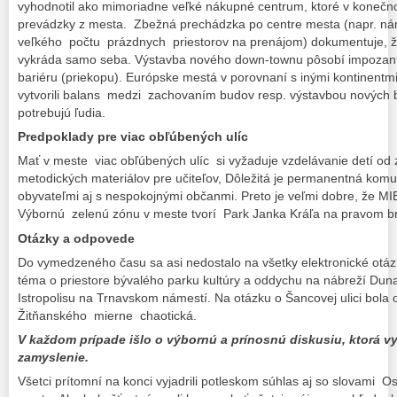
vyhodnotil ako mimoriadne veľké nákupné centrum, ktoré v koneč
prevádzky z mesta. Zbežná prechádzka po centre mesta (napr. n
veľkého počtu prázdnych priestorov na prenájom) dokumentuje, ž
vykráda samo seba. Výstavba nového down-townu pôsobí impozantne
bariéru (priekopu). Európske mestá v porovnaní s inými kontinentm
vytvorili balans medzi zachovaním budov resp. výstavbou nových 
potrebujú ľudia.
Predpoklady pre viac obľúbených ulíc
Mať v meste viac obľúbených ulíc si vyžaduje vzdelávanie detí od z
metodických materiálov pre učiteľov, Dôležitá je permanentná komun
obyvateľmi aj s nespokojnými občanmi. Preto je veľmi dobre, že MI
Výbornú zelenú zónu v meste tvorí Park Janka Kráľa na pravom b
Otázky a odpovede
Do vymedzeného času sa asi nedostalo na všetky elektronické otáz
téma o priestore bývalého parku kultúry a oddychu na nábreží Dun
Istropolisu na Trnavskom námestí. Na otázku o Šancovej ulici bol
Žitňanského mierne chaotická.
V každom prípade išlo o výbornú a prínosnú diskusiu, ktorá v
zamyslenie.
Všetci prítomní na konci vyjadrili potleskom súhlas aj so slovami 