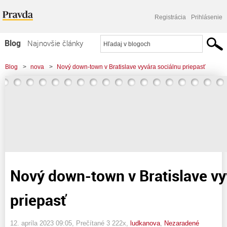
Registrácia
Prihlásenie
Blog
Najnovšie články
Najčítanejšie články
Blog
>
nova
>
Nový down-town v Bratislave vyvára sociálnu priepasť
Najkomentovanejšie články
Zoznam blogov
Komerčné blogy
Nový down-town v Bratislave vy
priepasť
12. apríla 2023 09:05
, Prečítané 3 222x,
ludkanova
,
Nezaradené