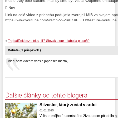
mesto. Aby bolo šťastné, mali by sme byť všetci vzájomne ohľadupln
Ľ.Nov.
Link na celé video z priebehu podujatia zverejnil MIB vo svojom ap
https://www.youtube.com/watch?v=2ur0KXF_JTI&feature=youtu.be
«
Trojbalíček bez efektu, ITF Slovakiatour – labutia pieseň?
Debata ( 1 príspevok )
Videl som viacere vacsie japonske mesta,... ...
Ďalšie články od tohto blogera
Silvester, ktorý zostal v srdci
01.01.2025
V čase môjho študentského života som pôsobila aj