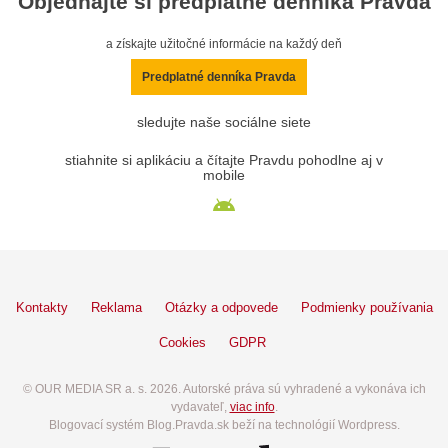
Objednajte si predplatné denníka Pravda
a získajte užitočné informácie na každý deň
Predplatné denníka Pravda
sledujte naše sociálne siete
stiahnite si aplikáciu a čítajte Pravdu pohodlne aj v
mobile
Kontakty
Reklama
Otázky a odpovede
Podmienky používania
Cookies
GDPR
© OUR MEDIA SR a. s. 2026. Autorské práva sú vyhradené a vykonáva ich
vydavateľ,
viac info
.
Blogovací systém Blog.Pravda.sk beží na technológií Wordpress.