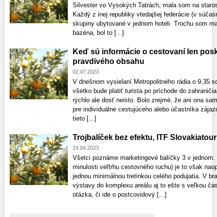
Silvester vo Vysokých Tatrách, mala som na staros
Každý z inej republiky vtedajšej federácie (v súčas
skupiny ubytované v jednom hoteli. Trochu som ma
bazéna, bol to [...]
Keď sú informácie o cestovaní len pos
pravdivého obsahu
02.07.2023
V dnešnom vysielaní Metropolitného rádia o 9,35 s
všetko bude platiť turista po príchode do zahraniči
rýchlo ale dosť neisto. Bolo zrejmé, že ani ona sama
pre individuálne cestujúceho alebo účastníka zája
tieto [...]
Trojbalíček bez efektu, ITF Slovakiatour
24.04.2023
Všetci poznáme marketingové balíčky 3 v jednom. 
minulosti veľtrhu cestovného ruchu) je to však nao
jednou minimálnou tretinkou celého podujatia. V brat
výstavy do komplexu areálu aj to ešte s veľkou čas
otázka, či ide o postcovidový [...]