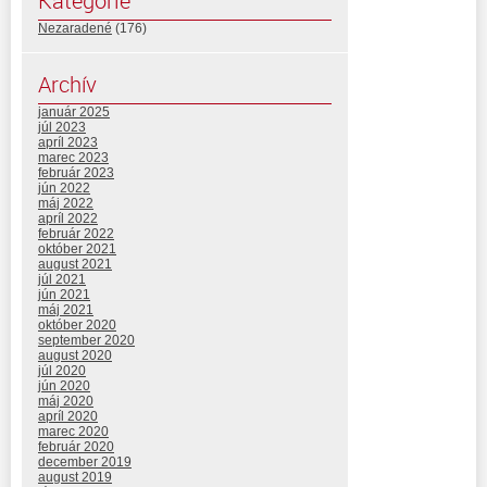
Kategórie
Nezaradené
(176)
Archív
január 2025
júl 2023
apríl 2023
marec 2023
február 2023
jún 2022
máj 2022
apríl 2022
február 2022
október 2021
august 2021
júl 2021
jún 2021
máj 2021
október 2020
september 2020
august 2020
júl 2020
jún 2020
máj 2020
apríl 2020
marec 2020
február 2020
december 2019
august 2019