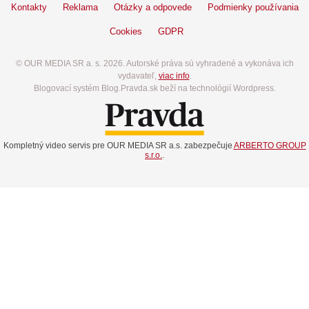
Kontakty
Reklama
Otázky a odpovede
Podmienky používania
Cookies
GDPR
© OUR MEDIA SR a. s. 2026. Autorské práva sú vyhradené a vykonáva ich
vydavateľ,
viac info
.
Blogovací systém Blog.Pravda.sk beží na technológií Wordpress.
Kompletný video servis pre OUR MEDIA SR a.s. zabezpečuje
ARBERTO GROUP
s.r.o.
.