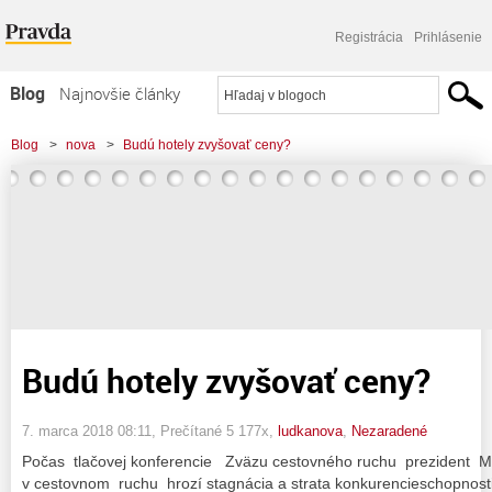
Registrácia
Prihlásenie
Blog
Najnovšie články
Najčítanejšie články
Blog
>
nova
>
Budú hotely zvyšovať ceny?
Najkomentovanejšie články
Zoznam blogov
Komerčné blogy
Budú hotely zvyšovať ceny?
7. marca 2018 08:11
, Prečítané 5 177x,
ludkanova
,
Nezaradené
Počas tlačovej konferencie Zväzu cestovného ruchu prezident Ma
v cestovnom ruchu hrozí stagnácia a strata konkurencieschopnosti