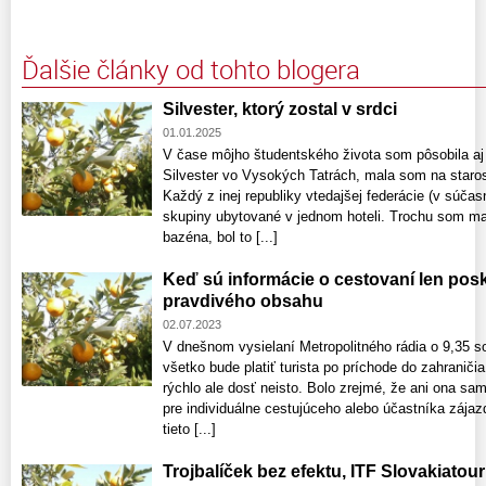
Ďalšie články od tohto blogera
Silvester, ktorý zostal v srdci
01.01.2025
V čase môjho študentského života som pôsobila aj
Silvester vo Vysokých Tatrách, mala som na staros
Každý z inej republiky vtedajšej federácie (v súčas
skupiny ubytované v jednom hoteli. Trochu som ma
bazéna, bol to [...]
Keď sú informácie o cestovaní len pos
pravdivého obsahu
02.07.2023
V dnešnom vysielaní Metropolitného rádia o 9,35 s
všetko bude platiť turista po príchode do zahraniči
rýchlo ale dosť neisto. Bolo zrejmé, že ani ona sama
pre individuálne cestujúceho alebo účastníka zája
tieto [...]
Trojbalíček bez efektu, ITF Slovakiatour