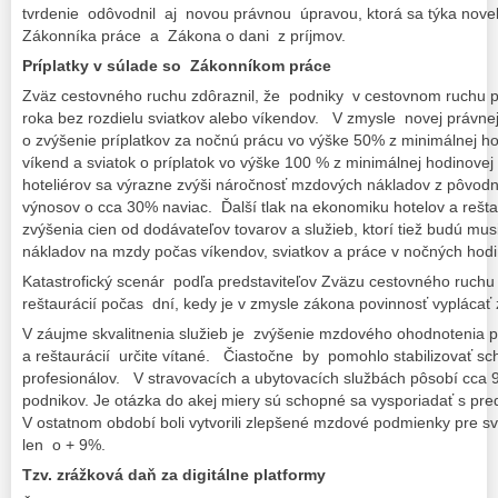
tvrdenie odôvodnil aj novou právnou úpravou, ktorá sa týka nove
Zákonníka práce a Zákona o dani z príjmov.
Príplatky v súlade so Zákonníkom práce
Zväz cestovného ruchu zdôraznil, že podniky v cestovnom ruchu 
roka bez rozdielu sviatkov alebo víkendov. V zmysle novej právne
o zvýšenie príplatkov za nočnú prácu vo výške 50% z minimálnej h
víkend a sviatok o príplatok vo výške 100 % z minimálnej hodinove
hoteliérov sa výrazne zvýši náročnosť mzdových nákladov z pôvod
výnosov o cca 30% naviac. Ďalší tlak na ekonomiku hotelov a rešta
zvýšenia cien od dodávateľov tovarov a služieb, ktorí tiež budú m
nákladov na mzdy počas víkendov, sviatkov a práce v nočných hodin
Katastrofický scenár podľa predstaviteľov Zväzu cestovného ruchu
reštaurácií počas dní, kedy je v zmysle zákona povinnosť vyplácať
V záujme skvalitnenia služieb je zvýšenie mzdového ohodnotenia p
a reštaurácií určite vítané. Čiastočne by pomohlo stabilizovať sc
profesionálov. V stravovacích a ubytovacích službách pôsobí cca 
podnikov. Je otázka do akej miery sú schopné sa vysporiadať s p
V ostatnom období boli vytvorili zlepšené mzdové podmienky pre s
len o + 9%.
Tzv. zrážková daň za digitálne platformy