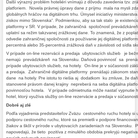
Ďalší výrazný problém hoteliéri vnímajú z dôvodu zavedenia tzv. zr
platforiem. Novela právnej úpravy dane z príjmu mala na mysli zd
globálnych hráčov na digitálnom trhu. Úmysel iniciatívy ministerstva 
ziskov mimo Slovenska“. Podmienkou, aby sa tak stalo je existenci
platformy v SR. V prípade, že zahraničná spoločnosť prevádzkár
uplatní sa režim takzvanej zrážkovej dane. To znamená, že z poplat
odvedie zahraničnej spoločnosti za používanie jej digitálnej platf
percentná alebo 35-percentná zrážková daň v závislosti od sídla sk
V prípade on-line rezervácií a predaja ubytovacích služieb je bežné
nemajú prevádzkáreň na Slovensku. Daňová povinnosť sa prená
prípade ubytovacích služieb, na hotely. On-line je v súčasnosti zák
a predaja. Zahraničné digitálne platformy prenášajú zákonom stan
dane na hotely. Pre istotu to riešia aj dodatkom ku zmluve, že da
stanovené právom danej krajiny nepreberá na seba digitálna platfo
povinnosťou hotela. V prípade odmietnutia môže nastať vypnutie h
hotel, ktorý využíva služby on-line rezervácie a predaja v súčasnost
Dobré aj zlé
Podľa vyjadrenia predstaviteľov Zväzu cestovného ruchu hotely si
podporu cestovného ruchu, ktoré sa premietli v podpore financovan
žiakov a škôl v prírode v ubytovacích zariadeniach na Slovensku. 
napovedajú, že tieto pozitíva z minulého obdobia prekryjú negatív
nových právnych povinností.