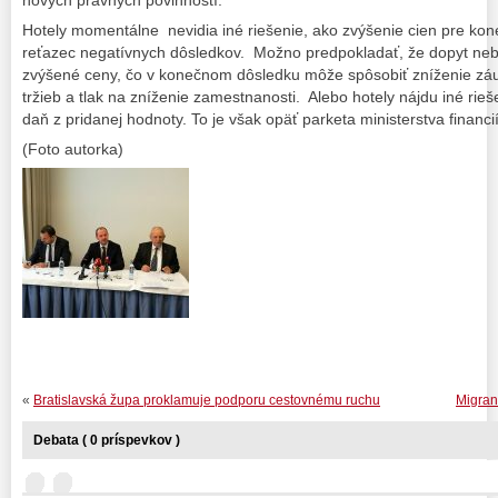
Hotely momentálne nevidia iné riešenie, ako zvýšenie cien pre ko
reťazec negatívnych dôsledkov. Možno predpokladať, že dopyt ne
zvýšené ceny, čo v konečnom dôsledku môže spôsobiť zníženie záuj
tržieb a tlak na zníženie zamestnanosti. Alebo hotely nájdu iné rie
daň z pridanej hodnoty. To je však opäť parketa ministerstva financií
(Foto autorka)
«
Bratislavská župa proklamuje podporu cestovnému ruchu
Migran
Debata ( 0 príspevkov )