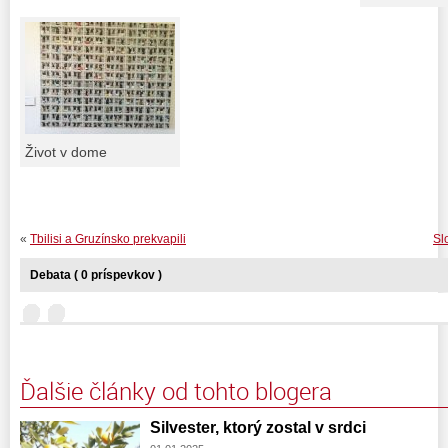
Život v dome
«
Tbilisi a Gruzínsko prekvapili
Sl
Debata ( 0 príspevkov )
Ďalšie články od tohto blogera
Silvester, ktorý zostal v srdci