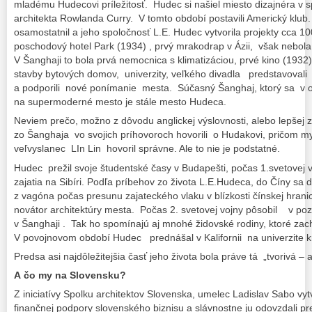
mladému Hudecovi príležitosť. Hudec si našiel miesto dizajnéra v 
architekta Rowlanda Curry. V tomto období postavili Americký klub.
osamostatnil a jeho spoločnosť L.E. Hudec vytvorila projekty cca
poschodový hotel Park (1934) , prvý mrakodrap v Ázii, však nebo
V Šanghaji to bola prvá nemocnica s klimatizáciou, prvé kino (1932)
stavby bytových domov, univerzity, veľkého divadla predstavovali 
a podporili nové ponímanie mesta. Súčasný Šanghaj, ktorý sa v o
na supermoderné mesto je stále mesto Hudeca.
Neviem prečo, možno z dôvodu anglickej výslovnosti, alebo lepšej z
zo Šanghaja vo svojich príhovoroch hovorili o Hudakovi, pričom m
veľvyslanec LIn Lin hovoril správne. Ale to nie je podstatné.
Hudec prežil svoje študentské časy v Budapešti, počas 1.svetovej 
zajatia na Sibíri. Podľa príbehov zo života L.E.Hudeca, do Číny s
z vagóna počas presunu zajateckého vlaku v blízkosti čínskej hranic
novátor architektúry mesta. Počas 2. svetovej vojny pôsobil v po
v Šanghaji . Tak ho spomínajú aj mnohé židovské rodiny, ktoré zach
V povojnovom období Hudec prednášal v Kalifornii na univerzite kre
Predsa asi najdôležitejšia časť jeho života bola práve tá „tvorivá – 
A čo my na Slovensku?
Z iniciatívy Spolku architektov Slovenska, umelec Ladislav Sabo vy
finančnej podpory slovenského biznisu a slávnostne ju odovzdali p