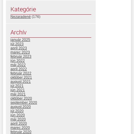
Kategórie
Nezaradené
(176)
Archív
január 2025
júl 2023
apríl 2023
marec 2023
február 2023
jún 2022
máj 2022
apríl 2022
február 2022
október 2021
august 2021
júl 2021
jún 2021
máj 2021
október 2020
september 2020
august 2020
júl 2020
jún 2020
máj 2020
apríl 2020
marec 2020
február 2020