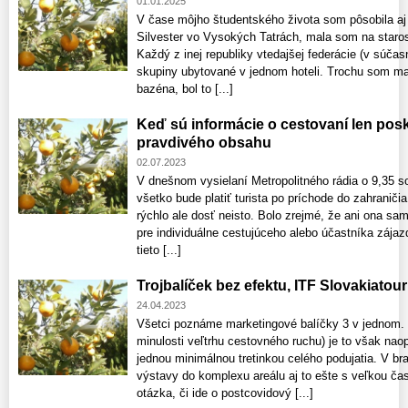
01.01.2025
V čase môjho študentského života som pôsobila aj
Silvester vo Vysokých Tatrách, mala som na staros
Každý z inej republiky vtedajšej federácie (v súčas
skupiny ubytované v jednom hoteli. Trochu som ma
bazéna, bol to [...]
Keď sú informácie o cestovaní len pos
pravdivého obsahu
02.07.2023
V dnešnom vysielaní Metropolitného rádia o 9,35 s
všetko bude platiť turista po príchode do zahraniči
rýchlo ale dosť neisto. Bolo zrejmé, že ani ona sama
pre individuálne cestujúceho alebo účastníka zája
tieto [...]
Trojbalíček bez efektu, ITF Slovakiatour
24.04.2023
Všetci poznáme marketingové balíčky 3 v jednom. 
minulosti veľtrhu cestovného ruchu) je to však nao
jednou minimálnou tretinkou celého podujatia. V brat
výstavy do komplexu areálu aj to ešte s veľkou čas
otázka, či ide o postcovidový [...]