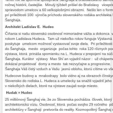
ročnej histórii, častejšie. Minulý týždeň prišiel do Bratislavy vicep
sprievodom umelcov a 60 veľkoplošnými obrazmi. Nešlo len o form
pri príležitosti 100. výročia príchodu slovenského rodáka architekt
Šanghaja.
Architekt Ladislav E. Hudec
Číňania si našu slovenskú osobnosť mimoriadne vážia a dokonca v 
rokom Ladislava Hudeca. Tam už niekoľko rokov funguje Výstavná 
poskytuje umelcom možnosť vystavovať svoje diela. Pri príležitost
do Šanghaja, mesto organizuje počas tohto roka 120 rôznych podu
výstava, ktorá prináša spomienku na L. Hudeca v prepojení na sú
Šanghaja. Kurátor výstavy Mao Shi´an vyjadril názor : už chápem
dokázal projektovať domy a mesto tak nezvyčajne a progresívne. 
Šanghaja Váš čistý vzduch a Vašu jasnú oblohu, ktorú cítime vo v
Hudecove budovy a mrakodrapy bolo vidno aj na obrazoch čínskych
Slovensko do rodiska L. Hudeca a umelecky sa snažili vyjadriť jeh
v niekoľkých dielach, ktoré na výstave zaujali svoje miesto.
Hudak = Hudec
25 milliónový Šanghaj vie, že zo Slovenska pochádza človek, ktor
architektonickú víziu. Osobnosť, ktorá počas svojho 29 ročného p
architektúry v Šanghaji pretvorila do reality. Kozmopolitný Šanghaj 