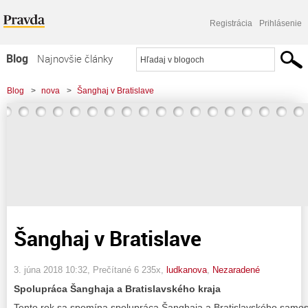
Registrácia
Prihlásenie
Blog
Najnovšie články
Najčítanejšie články
Blog
>
nova
>
Šanghaj v Bratislave
Najkomentovanejšie články
Zoznam blogov
Komerčné blogy
Šanghaj v Bratislave
3. júna 2018 10:32
, Prečítané 6 235x,
ludkanova
,
Nezaradené
Spolupráca Šanghaja a Bratislavského kraja
Tento rok sa spomína spolupráca Šanghaja a Bratislavského samos