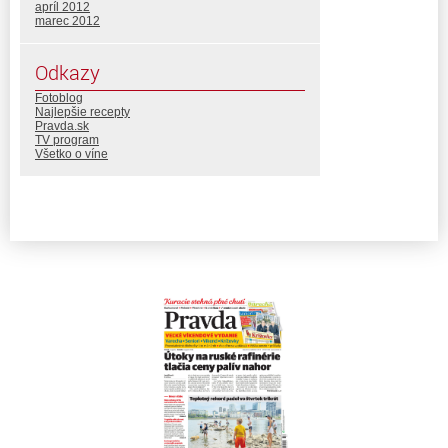
apríl 2012
marec 2012
Odkazy
Fotoblog
Najlepšie recepty
Pravda.sk
TV program
Všetko o víne