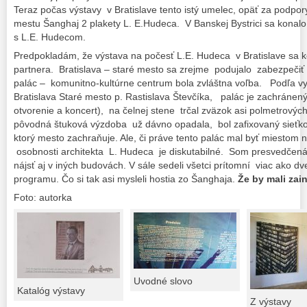
Teraz počas výstavy v Bratislave tento istý umelec, opäť za podpo
mestu Šanghaj 2 plakety L. E.Hudeca. V Banskej Bystrici sa konalo 
s L.E. Hudecom.
Predpokladám, že výstava na počesť L.E. Hudeca v Bratislave sa 
partnera. Bratislava – staré mesto sa zrejme podujalo zabezpečiť v
palác – komunitno-kultúrne centrum bola zvláštna voľba. Podľa vyj
Bratislava Staré mesto p. Rastislava Števčíka, palác je zachránený
otvorenie a koncert), na čelnej stene trčal zväzok asi polmetrovýc
pôvodná štuková výzdoba už dávno opadala, bol zafixovaný sieťko
ktorý mesto zachraňuje. Ale, či práve tento palác mal byť miestom 
osobnosti architekta L. Hudeca je diskutabilné. Som presvedčená,
nájsť aj v iných budovách. V sále sedeli všetci prítomní viac ako dv
programu. Čo si tak asi mysleli hostia zo Šanghaja.
Že by mali zai
Foto: autorka
Uvodné slovo
Katalóg výstavy
Z výstavy