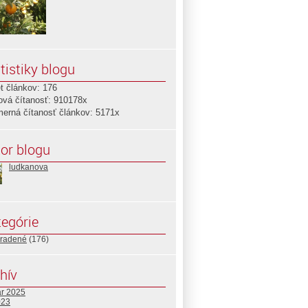
tistiky blogu
t článkov: 176
ová čítanosť: 910178x
merná čítanosť článkov: 5171x
or blogu
ludkanova
egórie
radené
(176)
hív
ár 2025
023