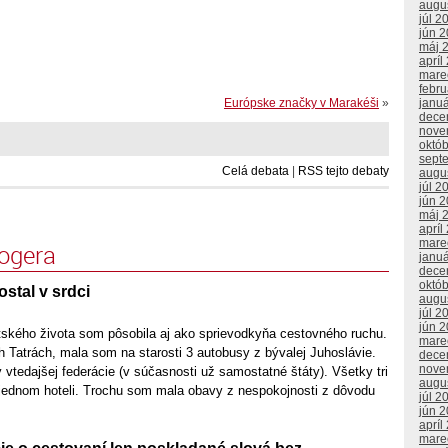
augu
júl 2
jún 
máj 
apríl
mare
febr
janu
Európske značky v Marakéši
»
dece
nove
októ
sept
Celá debata
|
RSS tejto debaty
augu
júl 2
jún 
máj 
apríl
mare
logera
janu
dece
októ
ostal v srdci
augu
júl 2
jún 
ského života som pôsobila aj ako sprievodkyňa cestovného ruchu.
mare
 Tatrách, mala som na starosti 3 autobusy z bývalej Juhoslávie.
dece
nove
y vtedajšej federácie (v súčasnosti už samostatné štáty). Všetky tri
augu
jednom hoteli. Trochu som mala obavy z nespokojnosti z dôvodu
júl 2
jún 
apríl
mare