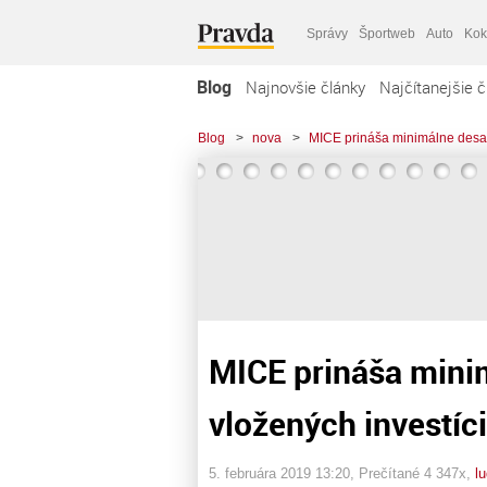
Správy
Športweb
Auto
Kok
Blog
Najnovšie články
Najčítanejšie č
Blog
>
nova
>
MICE prináša minimálne desať
MICE prináša mini
vložených investíci
5. februára 2019 13:20
, Prečítané 4 347x,
l