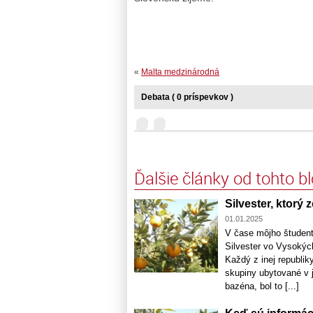
«
Malta medzinárodná
Debata ( 0 príspevkov )
Ďalšie články od tohto b
Silvester, ktorý z
01.01.2025
V čase môjho študent
Silvester vo Vysokých
Každý z inej republik
skupiny ubytované v 
bazéna, bol to [...]