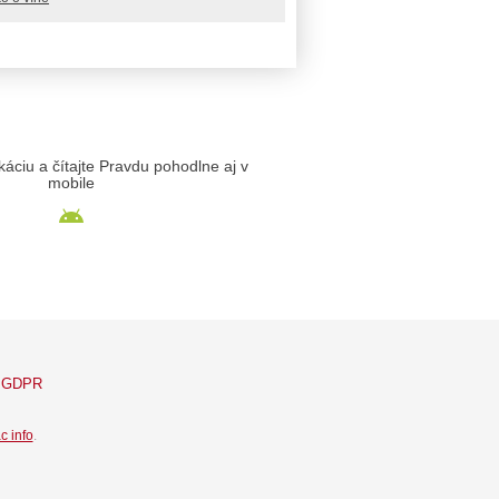
likáciu a čítajte Pravdu pohodlne aj v
mobile
GDPR
c info
.