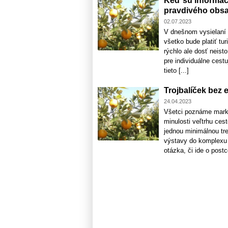
Keď sú informác
pravdivého obs
02.07.2023
V dnešnom vysielaní 
všetko bude platiť tu
rýchlo ale dosť neisto
pre individuálne cest
tieto [...]
Trojbalíček bez 
24.04.2023
Všetci poznáme marke
minulosti veľtrhu ces
jednou minimálnou tret
výstavy do komplexu a
otázka, či ide o postc