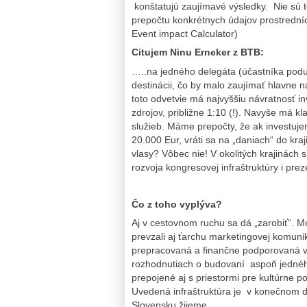
konštatujú zaujímavé výsledky. Nie sú t
prepočtu konkrétnych údajov prostredn
Event impact Calculator)
Citujem Ninu Erneker z BTB:
…..na jedného delegáta (účastníka podu
destinácii, čo by malo zaujímať hlavne 
toto odvetvie má najvyššiu návratnosť in
zdrojov, približne 1:10 (!). Navyše má k
služieb. Máme prepočty, že ak investuje
20.000 Eur, vráti sa na „daniach“ do kraj
vlasy? Vôbec nie! V okolitých krajinách 
rozvoja kongresovej infraštruktúry i p
Čo z toho vyplýva?
Aj v cestovnom ruchu sa dá „zarobiť“. M
prevzali aj ťarchu marketingovej komuni
prepracovaná a finančne podporovaná v 
rozhodnutiach o budovaní aspoň jedné
prepojené aj s priestormi pre kultúrne 
Uvedená infraštruktúra je v konečnom dô
Slovensku žijeme.