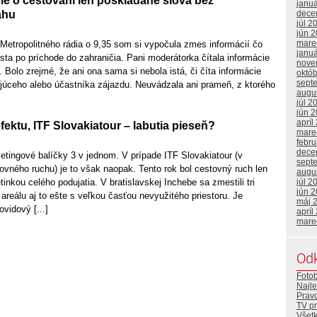
ie o cestovaní len poskladané slová bez
janu
dece
ahu
júl 2
jún 
mare
Metropolitného rádia o 9,35 som si vypočula zmes informácií čo
janu
rista po príchode do zahraničia. Pani moderátorka čítala informácie
nove
. Bolo zrejmé, že ani ona sama si nebola istá, či číta informácie
októ
sept
ujúceho alebo účastníka zájazdu. Neuvádzala ani prameň, z ktorého
augu
júl 2
jún 
apríl
efektu, ITF Slovakiatour – labutia pieseň?
mare
febr
dece
tingové balíčky 3 v jednom. V prípade ITF Slovakiatour (v
sept
tovného ruchu) je to však naopak. Tento rok bol cestovný ruch len
augu
júl 2
inkou celého podujatia. V bratislavskej Inchebe sa zmestili tri
jún 
reálu aj to ešte s veľkou časťou nevyužitého priestoru. Je
máj 
ovidový [...]
apríl
mare
Od
Foto
Najle
Prav
TV p
Všetk