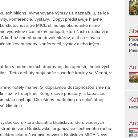
s, exhibitions. Vymenované výrazy už naznačujú, že ide
ivity, konferencie, výstavy. Dopyt predstavuje hlavne
 ku skutočnosti, že MICE stimuluje ekonomiku mimo
Šta
e výdavkov účastníkov podujatí, ktorí často utratia viac
 A keď už spomíname dovolenkárov, aj tí sa stávajú
Poče
astníkov mítingov, konferencií, výstav alebo iných
Celk
Prie
Aut
 len v podmienkach dopravnej dostupnosti, hotelových
ier. Tieto atribúty majú naše susedné krajiny vo Viedni, v
primne, hotely máme. S dopravnou dostupnosťou sme na
línii až v tretej línii. Kongresové priestory s kapacitou
Kat
m stále chýbajú. Oklieštený marketing na celoštátnej
ú klientelu.
Neza
Arc
výsledkoch, ktoré dosiahla Bratislava. Ide o viacerých
ostredníctvom Bratislavskej organizácie cestovného ruchu
janu
m elektronickom časopise noviniek Bratislava MICE News
júl 2