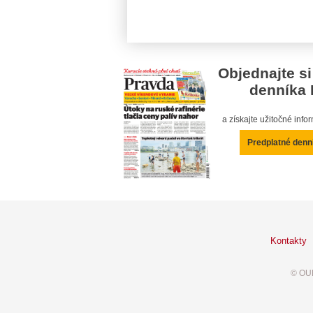
Objednajte si
denníka 
a získajte užitočné inf
Predplatné denn
Kontakty
© OUR