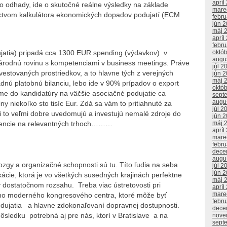
apríl
o odhady, ide o skutočné reálne výsledky na základe
mare
íctvom kalkulátora ekonomických dopadov podujatí (ECM
febr
jún 
máj 
apríl
febr
jatia) pripadá cca 1300 EUR spending (výdavkov) v
októ
augu
národnú rovinu s kompetenciami v business meetings. Práve
júl 2
vestovaných prostriedkov, a to hlavne tých z verejných
jún 
máj 
ladnú platobnú bilanciu, lebo ide v 90% prípadov o export
októ
me do kandidatúry na väčšie asociačné podujatie ca
sept
augu
iny niekoľko sto tisíc Eur. Zdá sa vám to pritiahnuté za
júl 2
si to veľmi dobre uvedomujú a investujú nemalé zdroje do
jún 
rezencie na relevantných trhoch………
máj 
apríl
mare
febr
dece
augu
ozgy a organizačné schopnosti sú tu. Títo ľudia na seba
júl 2
jún 
kácie, ktorá je vo všetkých susedných krajinách perfektne
máj 
dostatočnom rozsahu. Treba viac ústretovosti pri
apríl
mare
ho moderného kongresového centra, ktoré môže byť
febr
podujatia a hlavne zdokonaľovaní dopravnej dostupnosti.
dece
sledku potrebná aj pre nás, ktorí v Bratislave a na
nove
sept