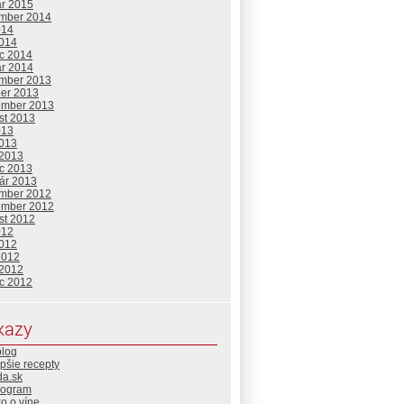
ár 2015
mber 2014
014
2014
c 2014
ár 2014
mber 2013
ber 2013
ember 2013
st 2013
013
2013
 2013
c 2013
uár 2013
mber 2012
ember 2012
st 2012
012
2012
2012
 2012
c 2012
kazy
blog
pšie recepty
da.sk
rogram
o o víne