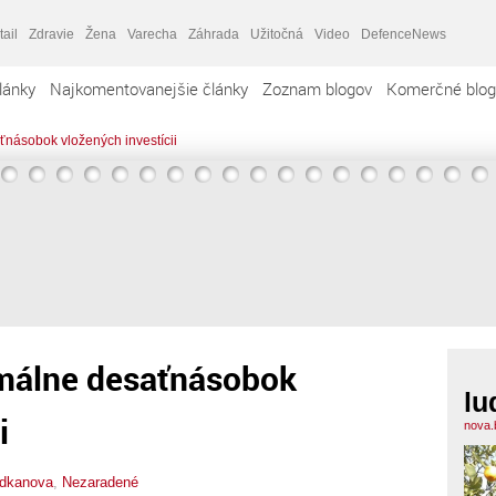
tail
Zdravie
Žena
Varecha
Záhrada
Užitočná
Video
DefenceNews
lánky
Najkomentovanejšie články
Zoznam blogov
Komerčné blog
násobok vložených investícii
málne desaťnásobok
lu
i
nova.
udkanova
,
Nezaradené