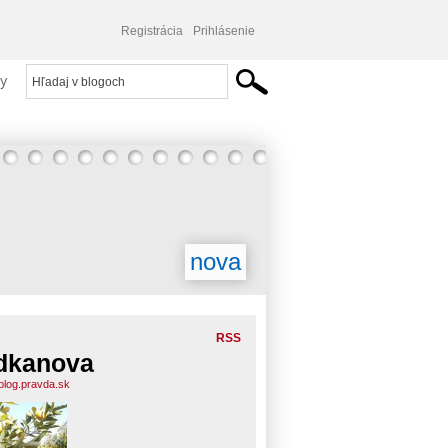
Registrácia
Prihlásenie
y
nova
RSS
dkanova
blog.pravda.sk