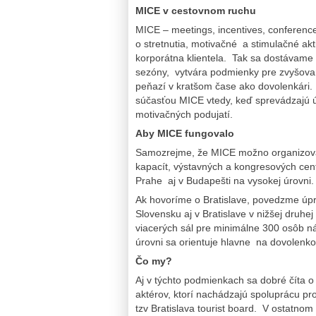
MICE v cestovnom ruchu
MICE – meetings, incentives, conference
o stretnutia, motivačné a stimulačné akt
korporátna klientela. Tak sa dostávame
sezóny, vytvára podmienky pre zvyšovani
peňazí v kratšom čase ako dovolenkári.
súčasťou MICE vtedy, keď sprevádzajú úč
motivačných podujatí.
Aby MICE fungovalo
Samozrejme, že MICE možno organizovať
kapacít, výstavných a kongresových cent
Prahe aj v Budapešti na vysokej úrovni.
Ak hovoríme o Bratislave, povedzme ú
Slovensku aj v Bratislave v nižšej druhej 
viacerých sál pre minimálne 300 osôb ná
úrovni sa orientuje hlavne na dovolenkov
Čo my?
Aj v týchto podmienkach sa dobré číta o 
aktérov, ktorí nachádzajú spoluprácu pr
tzv Bratislava tourist board. V ostatno