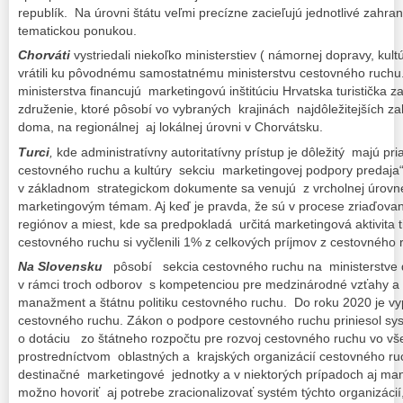
republík. Na úrovni štátu veľmi precízne zacieľujú jednotlivé zahra
tematickou ponukou.
Chorváti
vystriedali niekoľko ministerstiev ( námornej dopravy, kul
vrátili ku pôvodnému samostatnému ministerstvu cestovného ruchu.
ministerstva financujú marketingovú inštitúciu Hrvatska turistička z
združenie, ktoré pôsobí vo vybraných krajinách najdôležitejších za
doma, na regionálnej aj lokálnej úrovni v Chorvátsku.
Turci
,
kde administratívny autoritatívny prístup je dôležitý majú pr
cestovného ruchu a kultúry sekciu marketingovej podpory predaja“
v základnom strategickom dokumente sa venujú z vrcholnej úro
marketingovým témam. Aj keď je pravda, že sú v procese zriaďovania
regiónov a miest, kde sa predpokladá určitá marketingová aktivita 
cestovného ruchu si vyčlenili 1% z celkových príjmov z cestovného 
Na Slovensku
pôsobí sekcia cestovného ruchu na ministerstve 
v rámci troch odborov s kompetenciou pre medzinárodné vzťahy a 
manažment a štátnu politiku cestovného ruchu. Do roku 2020 je vy
cestovného ruchu. Zákon o podpore cestovného ruchu priniesol sys
o dotáciu zo štátneho rozpočtu pre rozvoj cestovného ruchu vo vš
prostredníctvom oblastných a krajských organizácií cestovného ru
destinačné marketingové jednotky a v niektorých prípadoch aj ma
možno hovoriť aj potrebe zracionalizovať systém týchto organizácií,