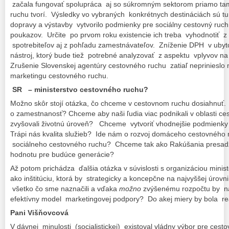
začala fungovať spolupráca aj so súkromným sektorom priamo ta
ruchu tvorí. Výsledky vo vybraných konkrétnych destináciách sú tu.
dopravy a výstavby vytvorilo podmienky pre sociálny cestovný ru
poukazov. Určite po prvom roku existencie ich treba vyhodnotiť 
spotrebiteľov aj z pohľadu zamestnávateľov. Zníženie DPH v ubyto
nástroj, ktorý bude tiež potrebné analyzovať z aspektu vplyvov na
Zrušenie Slovenskej agentúry cestovného ruchu zatiaľ neprinieslo 
marketingu cestovného ruchu.
SR – ministerstvo cestovného ruchu?
Možno skôr stojí otázka, čo chceme v cestovnom ruchu dosiahnuť.
o zamestnanosť? Chceme aby naši ľudia viac podnikali v oblasti ces
zvyšovali životnú úroveň? Chceme vytvoriť vhodnejšie podmienky
Trápi nás kvalita služieb? Ide nám o rozvoj domáceho cestovného
sociálneho cestovného ruchu? Chceme tak ako Rakúšania presadz
hodnotu pre budúce generácie?
Až potom prichádza ďalšia otázka v súvislosti s organizáciou mini
ako inštitúciu, ktorá by strategicky a koncepčne na najvyššej úrovn
všetko čo sme naznačili a vďaka
možno
zvýšenému rozpočtu by nav
efektívny model marketingovej podpory? Do akej miery by bola reá
Pani Višňovcová
V dávnej minulosti (socialistickej) existoval vládny výbor pre cesto