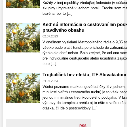
Každý z inej republiky vtedajšej federácie (v súčas
skupiny ubytované v jednom hoteli. Trochu som ma
bazéna, bol to [...]
Keď sú informácie o cestovaní len pos
pravdivého obsahu
02.07.2023
V dnešnom vysielaní Metropolitného rádia o 9,35 s
všetko bude platiť turista po príchode do zahraniči
rýchlo ale dosť neisto. Bolo zrejmé, že ani ona sama
pre individuálne cestujúceho alebo účastníka zája
tieto [...]
Trojbalíček bez efektu, ITF Slovakiatour
24.04.2023
Všetci poznáme marketingové balíčky 3 v jednom. 
minulosti veľtrhu cestovného ruchu) je to však nao
jednou minimálnou tretinkou celého podujatia. V brat
výstavy do komplexu areálu aj to ešte s veľkou čas
otázka, či ide o postcovidový [...]
RSS