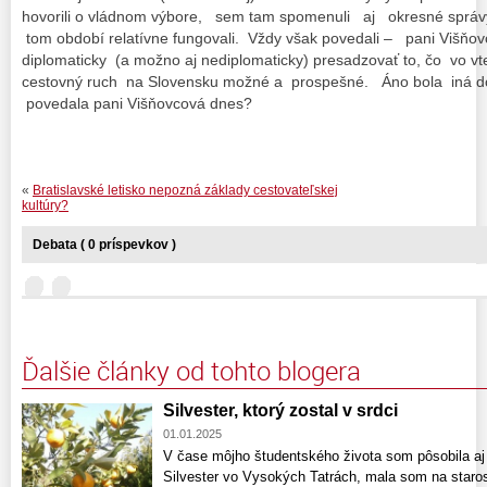
hovorili o vládnom výbore, sem tam spomenuli aj okresné správy
tom období relatívne fungovali. Vždy však povedali – pani Višňo
diplomaticky (a možno aj nediplomaticky) presadzovať to, čo vo v
cestovný ruch na Slovensku možné a prospešné. Áno bola iná d
povedala pani Višňovcová dnes?
«
Bratislavské letisko nepozná základy cestovateľskej
kultúry?
Debata ( 0 príspevkov )
Ďalšie články od tohto blogera
Silvester, ktorý zostal v srdci
01.01.2025
V čase môjho študentského života som pôsobila aj
Silvester vo Vysokých Tatrách, mala som na staros