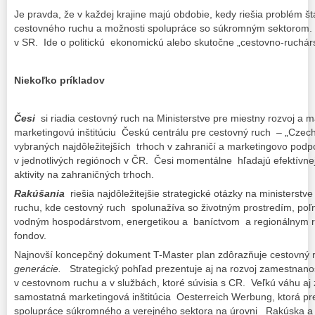
Je pravda, že v každej krajine majú obdobie, kedy riešia problém
cestovného ruchu a možnosti spolupráce so súkromným sektorom. 
v SR. Ide o politickú ekonomickú alebo skutočne „cestovno-ruchá
Niekoľko príkladov
Česi
si riadia cestovný ruch na Ministerstve pre miestny rozvoj a 
marketingovú inštitúciu Českú centrálu pre cestovný ruch – „Czec
vybraných najdôležitejších trhoch v zahraničí a marketingovo podpo
v jednotlivých regiónoch v ČR. Česi momentálne hľadajú efektívn
aktivity na zahraničných trhoch.
Rakúšania
riešia najdôležitejšie strategické otázky na ministerstv
ruchu, kde cestovný ruch spolunažíva so životným prostredím, po
vodným hospodárstvom, energetikou a baníctvom a regionálnym ro
fondov.
Najnovší koncepčný dokument T-Master plan zdôrazňuje cestovný 
generácie.
Strategický pohľad prezentuje aj na rozvoj zamestnanost
v cestovnom ruchu a v službách, ktoré súvisia s CR. Veľkú váhu 
samostatná marketingová inštitúcia Oesterreich Werbung, ktorá p
spolupráce súkromného a verejného sektora na úrovni Rakúska a 