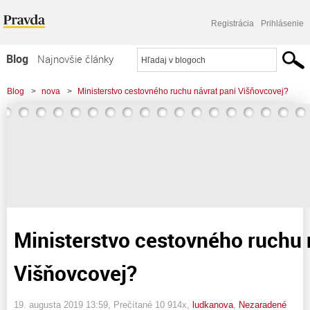
Registrácia
Prihlásenie
Blog
Najnovšie články
Najčítanejšie články
Blog
>
nova
>
Ministerstvo cestovného ruchu návrat pani Višňovcovej?
Najkomentovanejšie články
Zoznam blogov
Komerčné blogy
Ministerstvo cestovného ruchu 
Višňovcovej?
19. augusta 2019 13:59
, Prečítané 10 914x,
ludkanova
,
Nezaradené