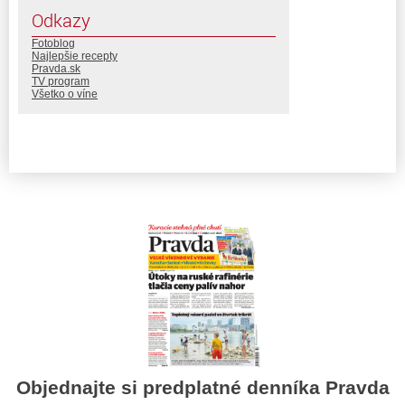
Odkazy
Fotoblog
Najlepšie recepty
Pravda.sk
TV program
Všetko o víne
Objednajte si predplatné denníka Pravda