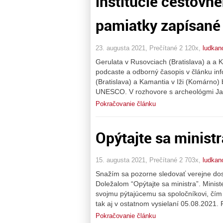
inštitúcie cestovn
pamiatky zapísan
23. augusta 2021, Prečítané 2 120x,
ludkan
Gerulata v Rusovciach (Bratislava) a a
podcaste a odborný časopis v článku in
(Bratislava) a Kamantia v Iži (Komárno)
UNESCO. V rozhovore s archeológmi Ja
Pokračovanie článku
Opýtajte sa ministr
15. augusta 2021, Prečítané 2 703x,
ludkan
Snažím sa pozorne sledovať verejne dos
Doležalom “Opýtajte sa ministra”. Minist
svojmu pýtajúcemu sa spoločníkovi, čím 
tak aj v ostatnom vysielaní 05.08.2021.
Pokračovanie článku