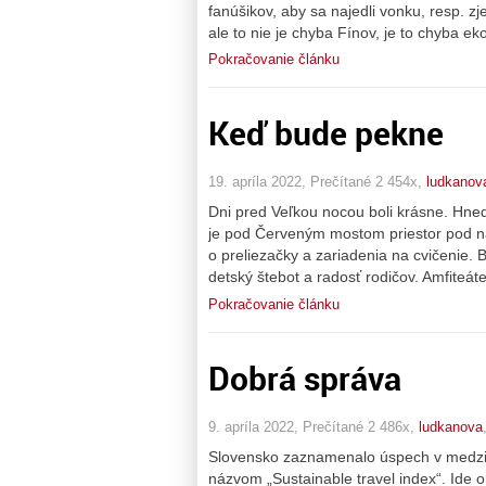
fanúšikov, aby sa najedli vonku, resp. zj
ale to nie je chyba Fínov, je to chyba e
Pokračovanie článku
Keď bude pekne
19. apríla 2022, Prečítané 2 454x,
ludkanov
Dni pred Veľkou nocou boli krásne. Hne
je pod Červeným mostom priestor pod ná
o preliezačky a zariadenia na cvičenie. 
detský štebot a radosť rodičov. Amfiteát
Pokračovanie článku
Dobrá správa
9. apríla 2022, Prečítané 2 486x,
ludkanova
Slovensko zaznamenalo úspech v medzi
názvom „Sustainable travel index“. Ide o