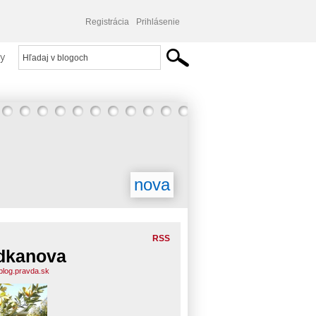
Registrácia
Prihlásenie
y
nova
RSS
dkanova
blog.pravda.sk