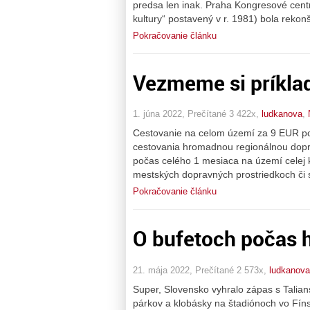
predsa len inak. Praha Kongresové cen
kultury“ postavený v r. 1981) bola reko
Pokračovanie článku
Vezmeme si príkla
1. júna 2022, Prečítané 3 422x,
ludkanova
,
Cestovanie na celom území za 9 EUR p
cestovania hromadnou regionálnou dop
počas celého 1 mesiaca na území celej kr
mestských dopravných prostriedkoch či 
Pokračovanie článku
O bufetoch počas 
21. mája 2022, Prečítané 2 573x,
ludkanova
Super, Slovensko vyhralo zápas s Talia
párkov a klobásky na štadiónoch vo Fín