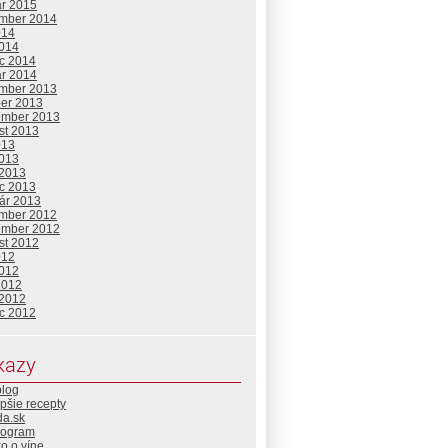
ár 2015
mber 2014
014
2014
c 2014
ár 2014
mber 2013
ber 2013
ember 2013
st 2013
013
2013
 2013
c 2013
uár 2013
mber 2012
ember 2012
st 2012
012
2012
2012
 2012
c 2012
kazy
blog
pšie recepty
da.sk
rogram
o o víne