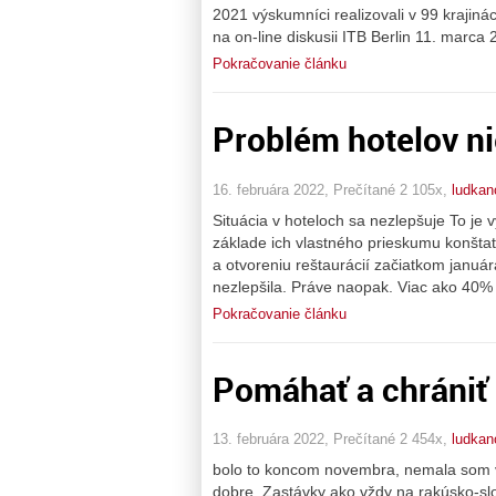
2021 výskumníci realizovali v 99 krajin
na on-line diskusii ITB Berlin 11. marca 
Pokračovanie článku
Problém hotelov ni
16. februára 2022, Prečítané 2 105x,
ludkan
Situácia v hoteloch sa nezlepšuje To je 
základe ich vlastného prieskumu konštat
a otvoreniu reštaurácií začiatkom január
nezlepšila. Práve naopak. Viac ako 40%
Pokračovanie článku
Pomáhať a chrániť
13. februára 2022, Prečítané 2 454x,
ludkan
bolo to koncom novembra, nemala som v
dobre. Zastávky ako vždy na rakúsko-slov