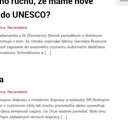
ého ruchu, že máme nové
é do UNESCO?
ova
,
Nezaradené
 Kelamantia v Iži (Komárno) Denné periodikum v dnešnom
formujú o tom, že rímske vojenské tábory Gerulata Rusovce
 boli zapísané do svetového zoznamu kultúrneho dedičstva
roslavou Schmidtovou a […]
a
ova
,
Nezaradené
tupnú diskusiu s ministrom dopravy a výstavby SR Andrejom
er v rozhovore vždy tak trochu presviedča alebo vysvetľuje
dáva verejnosti najavo, čo chce vlastne povedať. Bolo tmu
 Popri základných témach dopravy […]