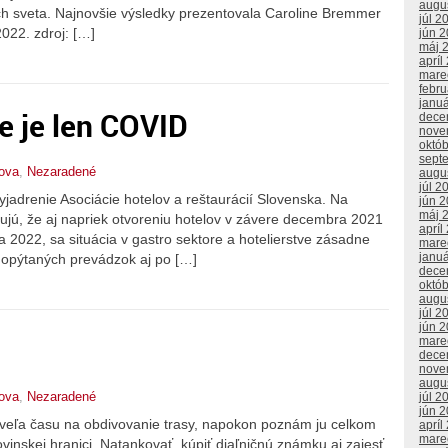
augu
ách sveta. Najnovšie výsledky prezentovala Caroline Bremmer
júl 2
2022. zdroj: […]
jún 
máj 
apríl
mare
febr
janu
e je len COVID
dece
nove
októ
sept
ova
,
Nezaradené
augu
júl 2
vyjadrenie Asociácie hotelov a reštaurácií Slovenska. Na
jún 
máj 
ujú, že aj napriek otvoreniu hotelov v závere decembra 2021
apríl
a 2022, sa situácia v gastro sektore a hotelierstve zásadne
mare
janu
 opýtaných prevádzok aj po […]
dece
októ
augu
júl 2
jún 
mare
dece
nove
augu
ova
,
Nezaradené
júl 2
jún 
eľa času na obdivovanie trasy, napokon poznám ju celkom
apríl
mare
inskej hranici. Natankovať, kúpiť diaľničnú známku aj zajesť