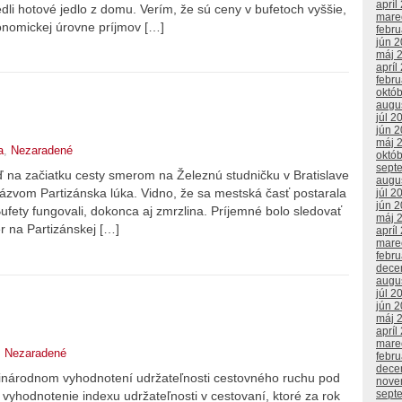
apríl
edli hotové jedlo z domu. Verím, že sú ceny v bufetoch vyššie,
mare
konomickej úrovne príjmov […]
febr
jún 
máj 
apríl
febr
októ
augu
júl 2
jún 
máj 
a
,
Nezaradené
októ
sept
ď na začiatku cesty smerom na Železnú studničku v Bratislave
augu
zvom Partizánska lúka. Vidno, že sa mestská časť postarala
júl 2
jún 
Bufety fungovali, dokonca aj zmrzlina. Príjemné bolo sledovať
máj 
er na Partizánskej […]
apríl
mare
febr
dece
augu
júl 2
jún 
máj 
apríl
mare
,
Nezaradené
febr
dece
národnom vyhodnotení udržateľnosti cestovného ruchu pod
nove
sept
 vyhodnotenie indexu udržateľnosti v cestovaní, ktoré za rok