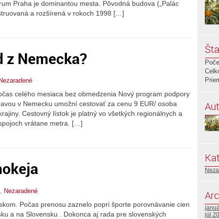
trum Praha je dominantou mesta. Pôvodná budova („Palác
nštruovaná a rozšírená v rokoch 1998 […]
Šta
d z Nemecka?
Poče
Celk
Prie
Nezaradené
očas celého mesiaca bez obmedzenia Nový program podpory
Aut
ravou v Nemecku umožní cestovať za cenu 9 EUR/ osoba
ajiny. Cestovný lístok je platný vo všetkých regionálnych a
spojoch vrátane metra. […]
Kat
hokeja
Neza
,
Nezaradené
Arc
nskom. Počas prenosu zaznelo popri športe porovnávanie cien
janu
sku a na Slovensku . Dokonca aj rada pre slovenských
júl 2