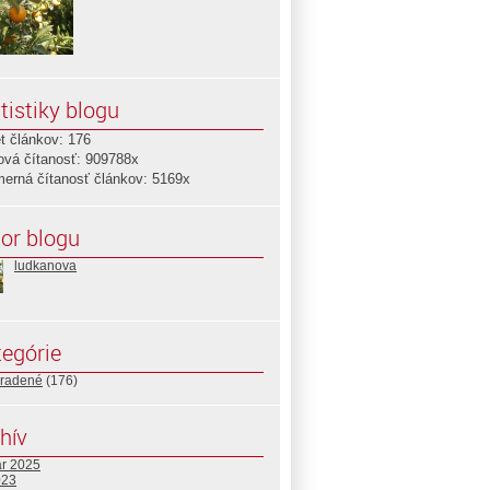
tistiky blogu
t článkov: 176
ová čítanosť: 909788x
merná čítanosť článkov: 5169x
or blogu
ludkanova
egórie
radené
(176)
hív
ár 2025
023