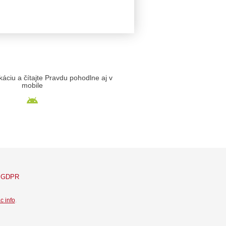
likáciu a čítajte Pravdu pohodlne aj v
mobile
GDPR
c info
.