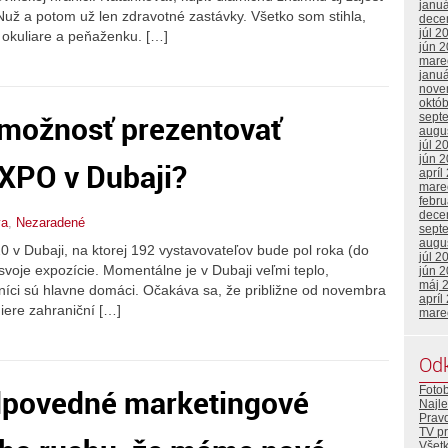
janu
 Nuž a potom už len zdravotné zastávky. Všetko som stihla,
dece
júl 2
 okuliare a peňaženku. […]
jún 
mare
janu
nove
októ
 možnosť prezentovať
sept
augu
júl 2
jún 
EXPO v Dubaji?
apríl
mare
febr
dece
va
,
Nezaradené
sept
augu
 v Dubaji, na ktorej 192 vystavovateľov bude pol roka (do
júl 2
svoje expozície. Momentálne je v Dubaji veľmi teplo,
jún 
máj 
níci sú hlavne domáci. Očakáva sa, že približne od novembra
apríl
ere zahraniční […]
mare
Od
dpovedné marketingové
Foto
Najle
Prav
TV p
Všetk