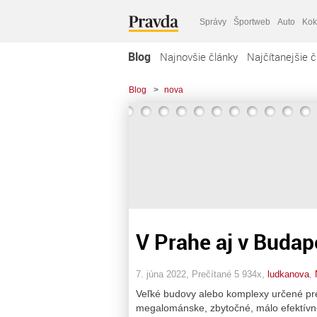
Správy
Športweb
Auto
Kok
Blog
Najnovšie články
Najčítanejšie č
Blog
>
nova
V Prahe aj v Budapeš
7. júna 2022, Prečítané 5 934x,
ludkanova
,
Veľké budovy alebo komplexy určené pr
megalománske, zbytočné, málo efektívne