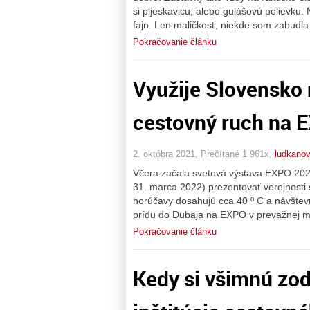
si pljeskavicu, alebo gulášovú polievku.
fajn. Len maličkosť, niekde som zabudla
Pokračovanie článku
Využije Slovensko
cestovný ruch na 
2. októbra 2021, Prečítané 1 961x,
ludkano
Včera začala svetová výstava EXPO 2020
31. marca 2022) prezentovať verejnosti 
horúčavy dosahujú cca 40 º C a návštev
prídu do Dubaja na EXPO v prevažnej mi
Pokračovanie článku
Kedy si všimnú zo