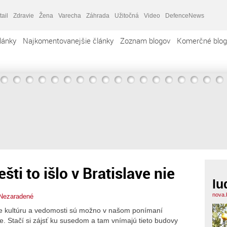
tail
Zdravie
Žena
Varecha
Záhrada
Užitočná
Video
DefenceNews
lánky
Najkomentovanejšie články
Zoznam blogov
Komerčné blog
ti to išlo v Bratislave nie
lu
nova.
Nezaradené
e kultúru a vedomosti sú možno v našom ponímaní
. Stačí si zájsť ku susedom a tam vnímajú tieto budovy