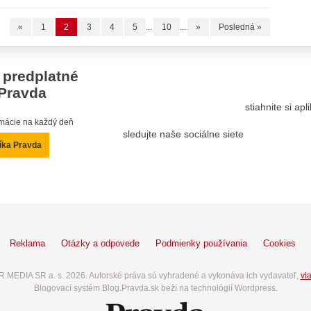
«
1
2
3
4
5
...
10
...
»
Posledná »
 predplatné
Pravda
stiahnite si ap
ormácie na každý deň
sledujte naše sociálne siete
íka Pravda
Reklama
Otázky a odpovede
Podmienky používania
Cookies
 MEDIA SR a. s. 2026. Autorské práva sú vyhradené a vykonáva ich vydavateľ,
via
Blogovací systém Blog.Pravda.sk beží na technológií Wordpress.