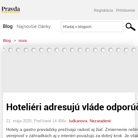
Registrácia
Prihlásenie
Blog
Najnovšie články
Najčítanejšie články
Blog
>
nova
Najkomentovanejšie články
Zoznam blogov
Komerčné blogy
Hoteliéri adresujú vláde odporú
21. mája 2020, Prečítané 14 406x,
ludkanova
,
Nezaradené
Hotely a gastro prevádzky prežívajú radosť aj žiaľ. Zmiernenie reštr
verejnosť v záhradkách aj v interiéri považujú za dobrý krok. Je vš