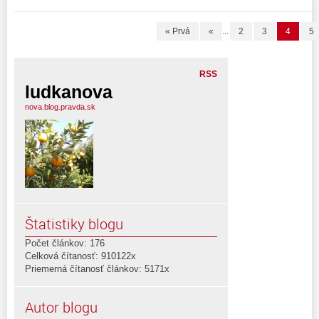
« Prvá
«
...
2
3
4
5
RSS
ludkanova
nova.blog.pravda.sk
Štatistiky blogu
Počet článkov: 176
Celková čítanosť: 910122x
Priemerná čítanosť článkov: 5171x
Autor blogu