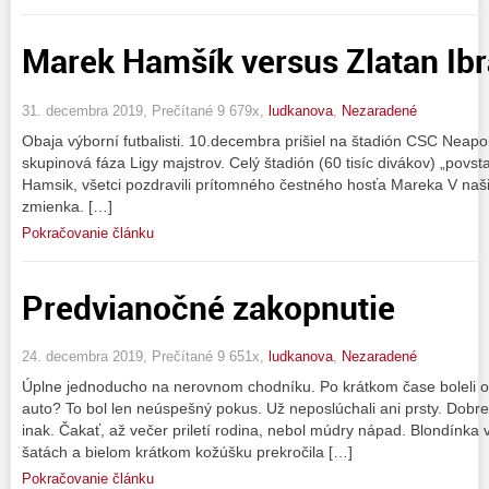
Marek Hamšík versus Zlatan Ib
31. decembra 2019, Prečítané 9 679x,
ludkanova
,
Nezaradené
Obaja výborní futbalisti. 10.decembra prišiel na štadión CSC Neap
skupinová fáza Ligy majstrov. Celý štadión (60 tisíc divákov) „povs
Hamsik, všetci pozdravili prítomného čestného hosťa Mareka V na
zmienka. […]
Pokračovanie článku
Predvianočné zakopnutie
24. decembra 2019, Prečítané 9 651x,
ludkanova
,
Nezaradené
Úplne jednoducho na nerovnom chodníku. Po krátkom čase boleli obe
auto? To bol len neúspešný pokus. Už neposlúchali ani prsty. Dobre
inak. Čakať, až večer priletí rodina, nebol múdry nápad. Blondínka 
šatách a bielom krátkom kožúšku prekročila […]
Pokračovanie článku