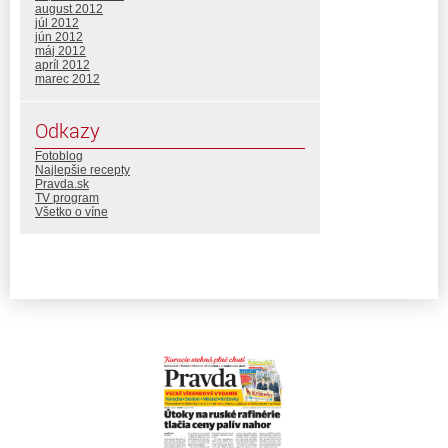
august 2012
júl 2012
jún 2012
máj 2012
apríl 2012
marec 2012
Odkazy
Fotoblog
Najlepšie recepty
Pravda.sk
TV program
Všetko o víne