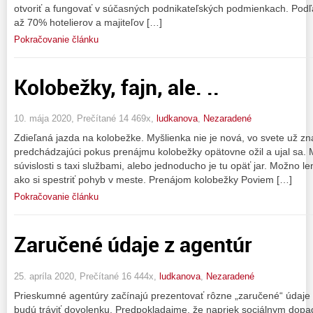
otvoriť a fungovať v súčasných podnikateľských podmienkach. Podľ
až 70% hotelierov a majiteľov […]
Pokračovanie článku
Kolobežky, fajn, ale. ..
10. mája 2020, Prečítané 14 469x,
ludkanova
,
Nezaradené
Zdieľaná jazda na kolobežke. Myšlienka nie je nová, vo svete už zn
predchádzajúci pokus prenájmu kolobežky opätovne ožil a ujal sa. 
súvislosti s taxi službami, alebo jednoducho je tu opäť jar. Možno l
ako si spestriť pohyb v meste. Prenájom kolobežky Poviem […]
Pokračovanie článku
Zaručené údaje z agentúr
25. apríla 2020, Prečítané 16 444x,
ludkanova
,
Nezaradené
Prieskumné agentúry začínajú prezentovať rôzne „zaručené“ údaje 
budú tráviť dovolenku. Predpokladajme, že napriek sociálnym dopa