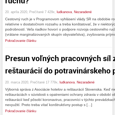
ruchu?
20. apríla 2020, Prečítané 7 429x,
ludkanova
,
Nezaradené
Cestovný ruch je v Programovom vyhlásení vlády SR na obdobie r
relatívne v dostatočnom rozsahu a treba konštatovať, že v niektor
podrobností. Veľa riadkov hovorí o podpore rozvoja cestovného ru
(vrátane marginalizovaných skupín obyvateľstva), zvyšovania príjm
Pokračovanie článku
Presun voľných pracovných síl z
reštaurácií do potravinárskeho 
20. marca 2020, Prečítané 17 779x,
ludkanova
,
Nezaradené
Výborná správa z Asociácie hotelov a reštaurácií Slovenska. Keď ni
reštauráciách v súvislosti s opatreniami ochrany zdravia v období
reštaurácií keď pôsobí koronavirus, pracovníci v týchto prevádzk
nevyužití. Preto treba vítať konštruktívny postup s […]
Pokračovanie článku