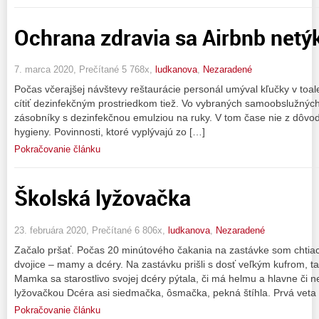
Ochrana zdravia sa Airbnb netý
7. marca 2020, Prečítané 5 768x,
ludkanova
,
Nezaradené
Počas včerajšej návštevy reštaurácie personál umýval kľučky v toa
cítiť dezinfekčným prostriedkom tiež. Vo vybraných samoobslužných 
zásobníky s dezinfekčnou emulziou na ruky. V tom čase nie z dôvod
hygieny. Povinnosti, ktoré vyplývajú zo […]
Pokračovanie článku
Školská lyžovačka
23. februára 2020, Prečítané 6 806x,
ludkanova
,
Nezaradené
Začalo pršať. Počas 20 minútového čakania na zastávke som chtiac
dvojice – mamy a dcéry. Na zastávku prišli s dosť veľkým kufrom, 
Mamka sa starostlivo svojej dcéry pýtala, či má helmu a hlavne či 
lyžovačkou Dcéra asi siedmačka, ôsmačka, pekná štíhla. Prvá veta
Pokračovanie článku