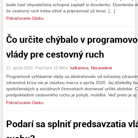
bude časť obyvateľstva schopná zaplatiť si dovolenku. Dovolenka 
že cestovný ruch treba oživiť a pripravovať už teraz. […]
Pokračovanie článku
Čo určite chýbalo v programov
vlády pre cestovný ruch
21. apríla 2020, Prečítané 15 945x,
ludkanova
,
Nezaradené
Programové vyhlásenie vlády sa abstrahovalo od súčasnej zdravotnej
zdravotná kríza nie je otázkou marca a apríla 2020. Jej dôsledky 
spoločenských a sociálnych činnostiach doznievať určité obdobie.
predpokladom cestovného ruchu je pohyb, mobilita. Veď preto je aj
Pokračovanie článku
Podarí sa splniť predsavzatia v