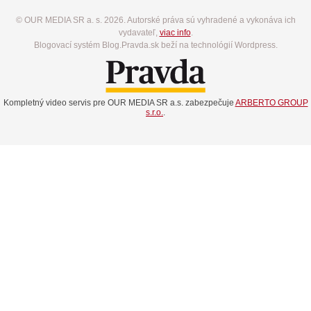
© OUR MEDIA SR a. s. 2026. Autorské práva sú vyhradené a vykonáva ich
vydavateľ,
viac info
.
Blogovací systém Blog.Pravda.sk beží na technológií Wordpress.
Kompletný video servis pre OUR MEDIA SR a.s. zabezpečuje
ARBERTO GROUP
s.r.o.
.